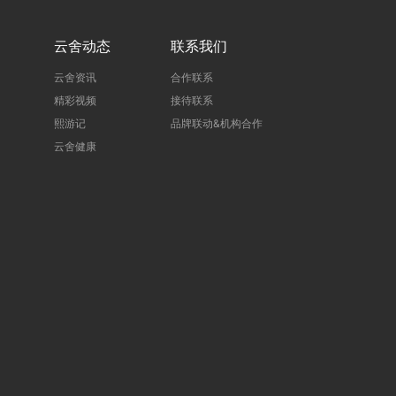
云舍动态
联系我们
云舍资讯
合作联系
精彩视频
接待联系
熙游记
品牌联动&机构合作
云舍健康