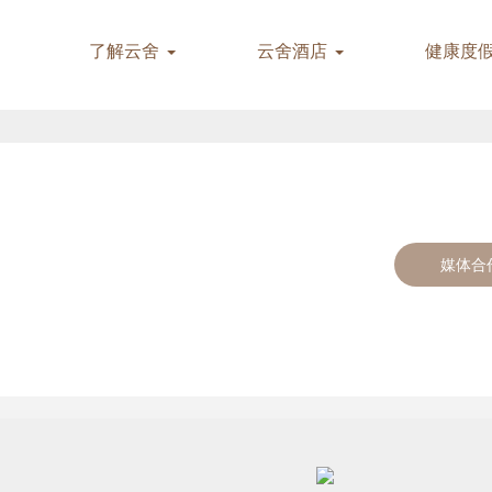
了解云舍
云舍酒店
健康度
媒体合