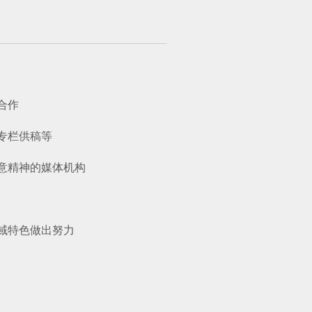
合作
专栏供稿等
意精神的媒体机构
域特色做出努力