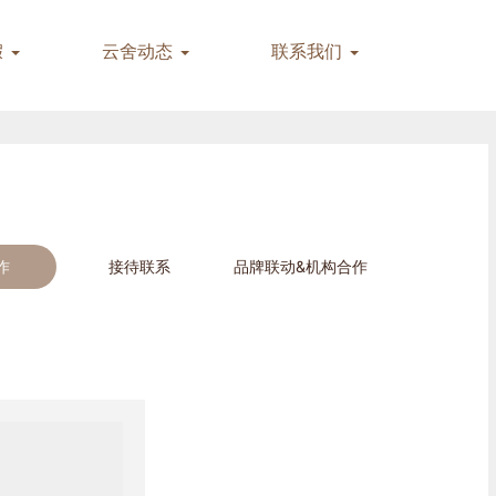
假
云舍动态
联系我们
作
接待联系
品牌联动&机构合作