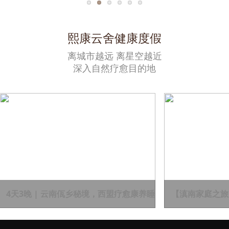
结合运动、营养、心理、理疗等全方位的调节，
为每一位来到这里的客人带来身心灵的焕然一
熙康云舍健康度假
新，以及生活方式的全面改善。
离城市越远 离星空越近
深入自然疗愈目的地
4天3晚 | 云南佤乡秘境，西盟疗愈康养睡
【滇南家庭之旅·
眠管理体验
晚，2大1小，