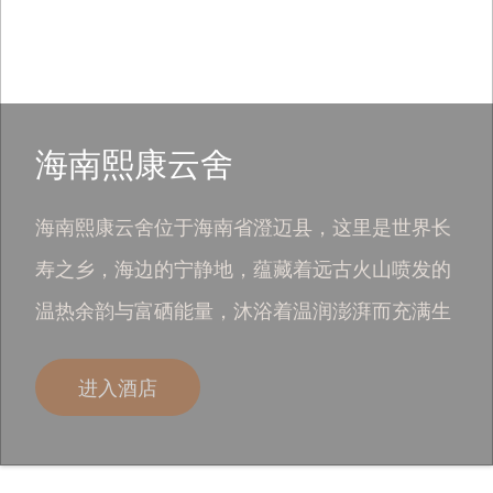
海南熙康云舍
海南熙康云舍位于海南省澄迈县，这里是世界长
寿之乡，海边的宁静地，蕴藏着远古火山喷发的
温热余韵与富硒能量，沐浴着温润澎湃而充满生
命力的海洋气息。这片土地滋养着从容不迫的生
进入酒店
活智慧，原住民世代传承的长寿之道，正是大自
然馈赠的最珍贵疗愈密码。海南熙康云舍展开了
慢病全周期管理的疗愈体系，从健康检测开始，